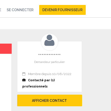
E
SE CONNECTER
DEVENIR FOURNISSEUR
*************
Demandeur particulier
Membre depuis 10/08/2022
Contacté par (1)
professionnels
AFFICHER CONTACT