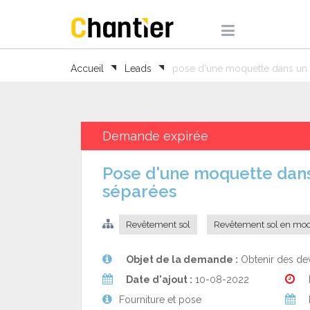
Accueil
Leads
pose d'une moquette dans un a
Demande expirée
pose d'une moquette dans un atelier de peinture et 2 chambres
séparées
Revêtement sol
Revêtement sol en mo
Objet de la demande :
Obtenir des dev
Date d'ajout :
10-08-2022
Fourniture et pose