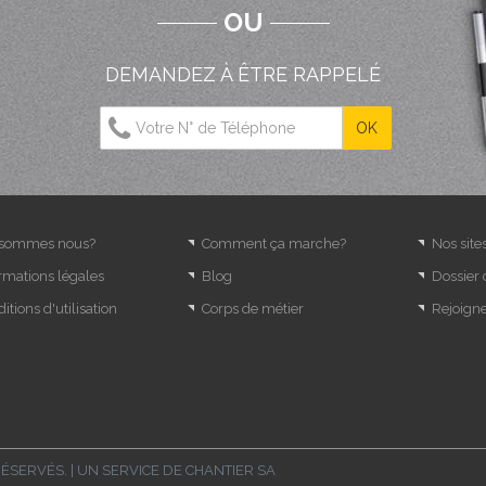
OU
DEMANDEZ À ÊTRE RAPPELÉ
 sommes nous?
Comment ça marche?
Nos site
rmations légales
Blog
Dossier
itions d'utilisation
Corps de métier
Rejoign
RÉSERVÉS. | UN SERVICE DE
CHANTIER SA