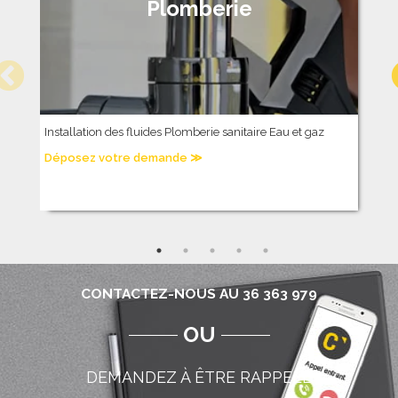
Plomberie
Installation des fluides Plomberie sanitaire Eau et gaz
C
c
Déposez votre demande ≫
D
CONTACTEZ-NOUS AU 36 363 979
OU
DEMANDEZ À ÊTRE RAPPELÉ