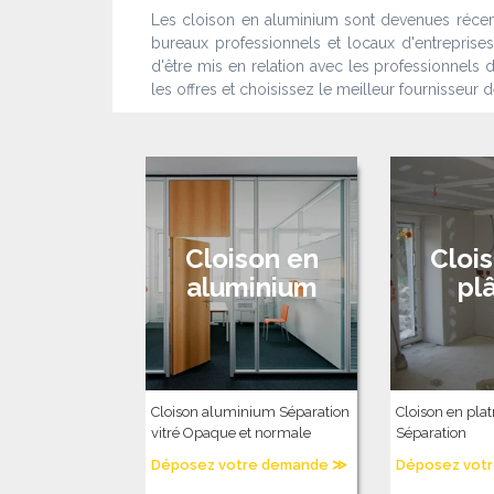
Les cloison en aluminium sont devenues récemm
bureaux professionnels et locaux d'entreprises
d'être mis en relation avec les professionnel
les offres et choisissez le meilleur fournisseu
Cloison en
Cloi
aluminium
pl
Cloison aluminium Séparation
Cloison en plat
vitré Opaque et normale
Séparation
Déposez votre demande ≫
Déposez vot