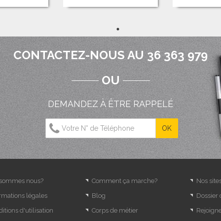
CONTACTEZ-NOUS AU 36 363 979
OU
DEMANDEZ À ÊTRE RAPPELÉ
 sommes nous?
Comment ça marche?
Nos site
rmations légales
Blog
Dossier
itions d'utilisation
Corps de métier
Rejoign