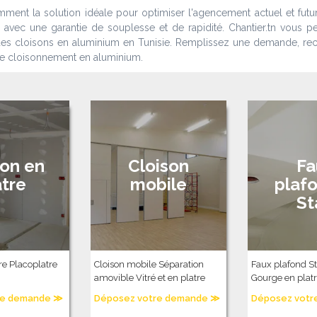
ent la solution idéale pour optimiser l'agencement actuel et futu
 avec une garantie de souplesse et de rapidité. Chantier.tn vous p
s des cloisons en aluminium en Tunisie. Remplissez une demande, re
r de cloisonnement en aluminium.
son en
Cloison
Fa
âtre
mobile
plafo
St
re Placoplatre
Cloison mobile Séparation
Faux plafond S
amovible Vitré et en platre
Gourge en plat
re demande ≫
Déposez votre demande ≫
Déposez votr