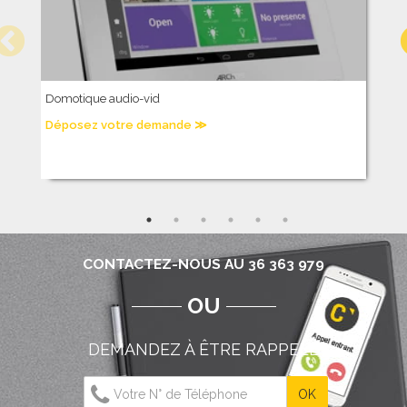
Domotique audio-vid
C
Déposez votre demande ≫
D
CONTACTEZ-NOUS AU 36 363 979
OU
DEMANDEZ À ÊTRE RAPPELÉ