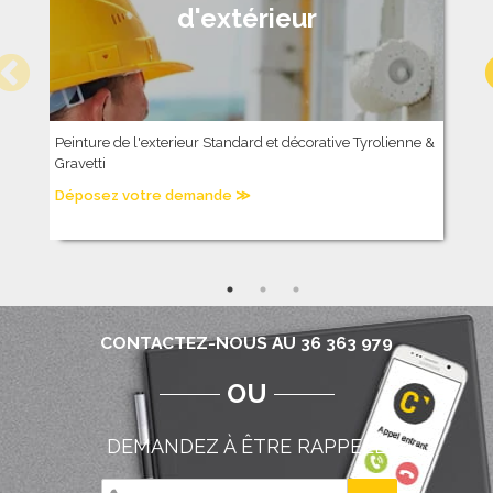
d'extérieur
Peinture de l'exterieur Standard et décorative Tyrolienne &
P
Gravetti
D
Déposez votre demande ≫
CONTACTEZ-NOUS AU 36 363 979
OU
DEMANDEZ À ÊTRE RAPPELÉ