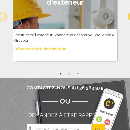
d'extérieur
Peinture de l'exterieur Standard et décorative Tyrolienne &
P
Gravetti
D
Déposez votre demande ≫
CONTACTEZ-NOUS AU 36 363 979
OU
DEMANDEZ À ÊTRE RAPPELÉ