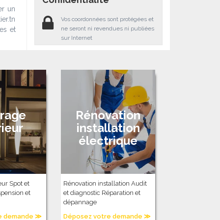
er un
er.tn
Vos coordonnées sont protégées et
ne seront ni revendues ni publiées
es et
sur Internet
irage
Rénovation
rieur
installation
électrique
eur Spot et
Rénovation installation Audit
pension et
et diagnostic Réparation et
dépannage
e demande ≫
Déposez votre demande ≫