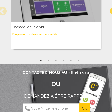
Domotique audio-vid
C
Déposez votre demande ≫
D
CONTACTEZ-NOUS AU 36 363 979
OU
DEMANDEZ À ÊTRE RAPPELÉ