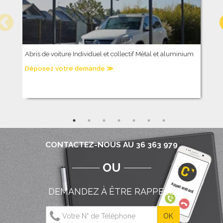
Abris de voiture Individuel et collectif Métal et aluminium
P
Déposez votre demande ≫
D
CONTACTEZ-NOUS AU 36 363 979
OU
DEMANDEZ À ÊTRE RAPPELÉ