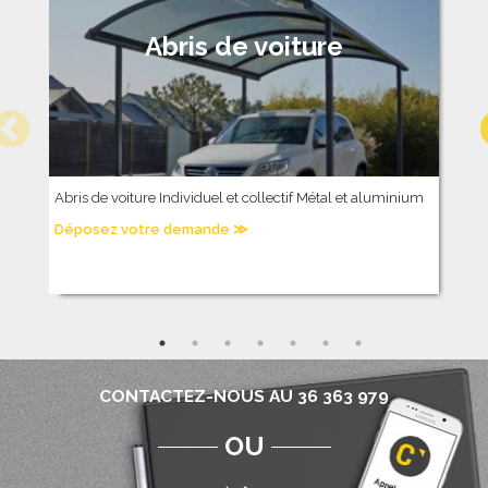
Abris de voiture
Abris de voiture Individuel et collectif Métal et aluminium
P
Déposez votre demande ≫
D
CONTACTEZ-NOUS AU 36 363 979
OU