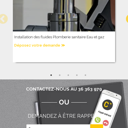
Installation des fluides Plomberie sanitaire Eau et gaz
C
c
Déposez votre demande ≫
D
CONTACTEZ-NOUS AU 36 363 979
OU
DEMANDEZ À ÊTRE RAPPELÉ