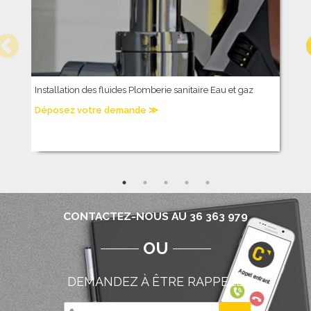
Installation des fluides Plomberie sanitaire Eau et gaz
C
c
Déposez votre demande ≫
D
CONTACTEZ-NOUS AU 36 363 979
OU
DEMANDEZ À ÊTRE RAPPELÉ