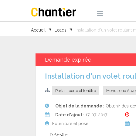
Accueil
Leads
Installation d'un volet roulant
Demande expirée
Installation d'un volet r
Portail, porte et fenêtre
Menuiserie Alu
Objet de la demande :
Obtenir des dev
Date d'ajout :
17-07-2017
Fourniture et pose
Détails: