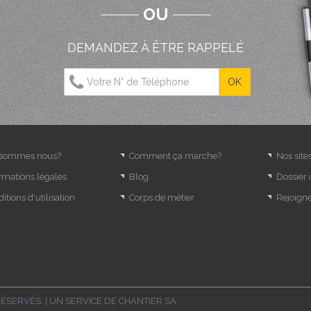
OU
DEMANDEZ À ÊTRE RAPPELÉ
 sommes nous?
Comment ça marche?
Nos site
rmations légales
Blog
Dossier
itions d'utilisation
Corps de métier
Rejoign
RÉSERVÉS. | UN SERVICE DE
CHANTIER SA