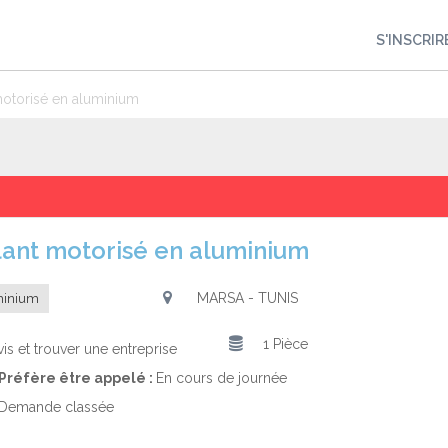
S'INSCRIR
 motorisé en aluminium
oulant motorisé en aluminium
MARSA - TUNIS
minium
1 Pièce
is et trouver une entreprise
Préfère être appelé :
En cours de journée
Demande classée