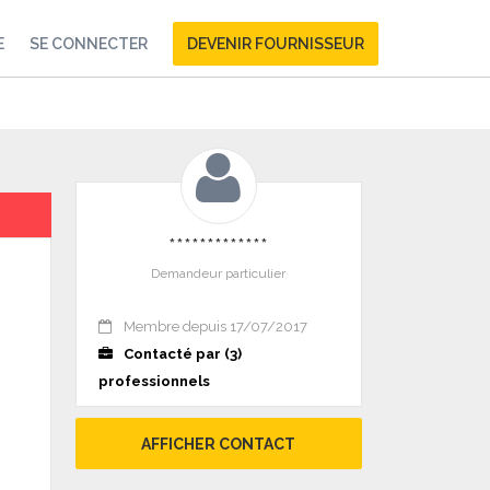
E
SE CONNECTER
DEVENIR FOURNISSEUR
*************
Demandeur particulier
Membre depuis 17/07/2017
Contacté par (3)
professionnels
AFFICHER CONTACT