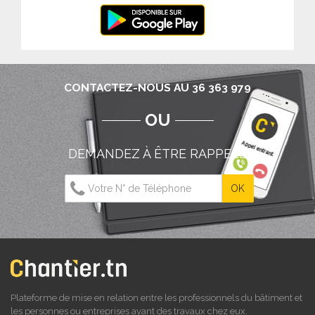
CONTACTEZ-NOUS AU 36 363 979
OU
DEMANDEZ À ÊTRE RAPPELÉ
Plateforme de mise en relation entre les professionnels du bâtiment et
les personnes ou entreprises ayant des travaux chez eux.