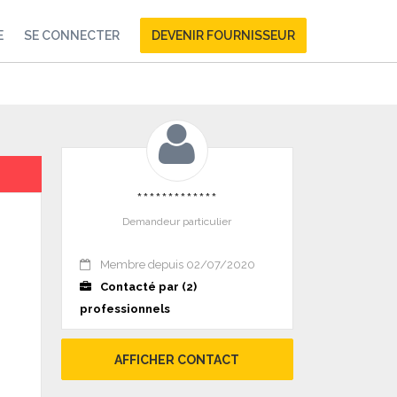
E
SE CONNECTER
DEVENIR FOURNISSEUR
*************
Demandeur particulier
Membre depuis 02/07/2020
Contacté par (2)
professionnels
AFFICHER CONTACT