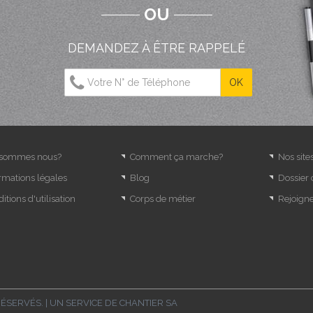
OU
DEMANDEZ À ÊTRE RAPPELÉ
 sommes nous?
Comment ça marche?
Nos site
rmations légales
Blog
Dossier
itions d'utilisation
Corps de métier
Rejoign
RÉSERVÉS. | UN SERVICE DE
CHANTIER SA