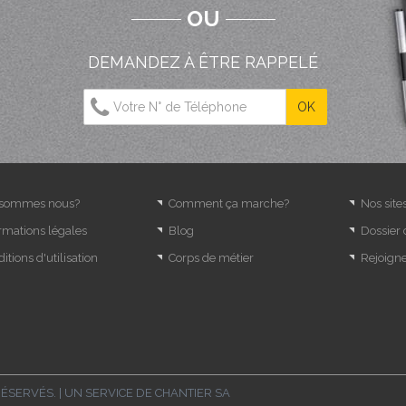
OU
DEMANDEZ À ÊTRE RAPPELÉ
 sommes nous?
Comment ça marche?
Nos site
rmations légales
Blog
Dossier
itions d'utilisation
Corps de métier
Rejoign
RÉSERVÉS. | UN SERVICE DE
CHANTIER SA