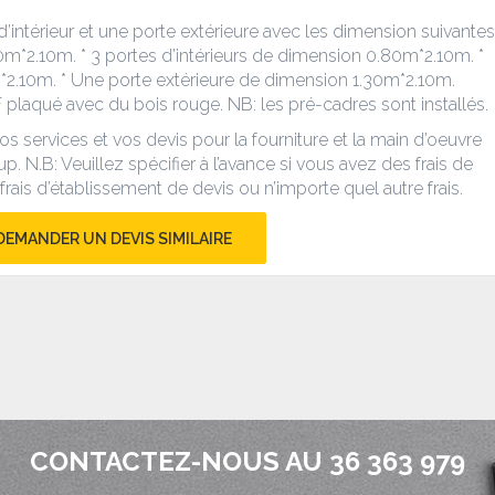
 d’intérieur et une porte extérieure avec les dimension suivantes
90m*2.10m. * 3 portes d’intérieurs de dimension 0.80m*2.10m. *
2.10m. * Une porte extérieure de dimension 1.30m*2.10m.
 plaqué avec du bois rouge. NB: les pré-cadres sont installés.
 services et vos devis pour la fourniture et la main d’oeuvre
up. N.B: Veuillez spécifier à l’avance si vous avez des frais de
frais d’établissement de devis ou n’importe quel autre frais.
DEMANDER UN DEVIS SIMILAIRE
CONTACTEZ-NOUS AU 36 363 979