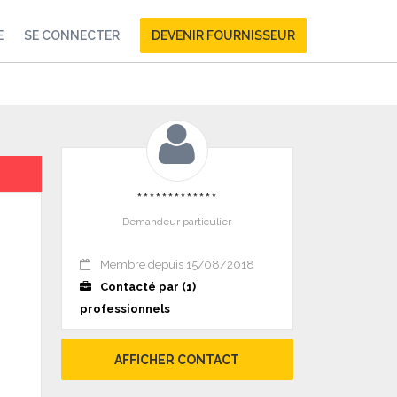
E
SE CONNECTER
DEVENIR FOURNISSEUR
*************
Demandeur particulier
Membre depuis 15/08/2018
Contacté par (1)
professionnels
AFFICHER CONTACT