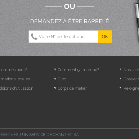
OU
DEMANDEZ À ÊTRE RAPPELÉ
 sommes nous?
Comment ça marche?
Nos site
rmations légales
Blog
Dossier
itions d'utilisation
Corps de métier
Rejoign
RÉSERVÉS. | UN SERVICE DE
CHANTIER SA