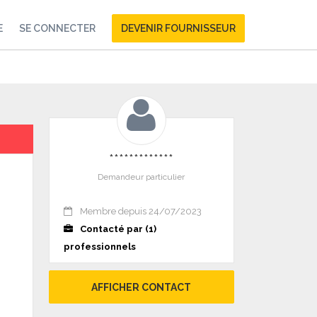
E
SE CONNECTER
DEVENIR FOURNISSEUR
*************
Demandeur particulier
Membre depuis 24/07/2023
Contacté par (1)
professionnels
AFFICHER CONTACT