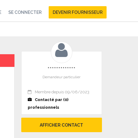
E
SE CONNECTER
DEVENIR FOURNISSEUR
*************
Demandeur particulier
Membre depuis 09/06/2023
Contacté par (0)
professionnels
AFFICHER CONTACT