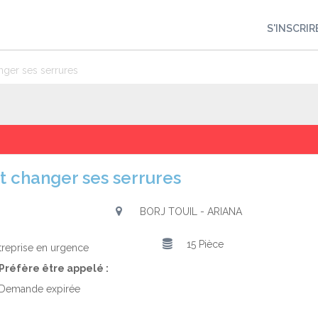
S'INSCRIR
nger ses serrures
et changer ses serrures
BORJ TOUIL - ARIANA
15 Pièce
treprise en urgence
Préfère être appelé :
Demande expirée