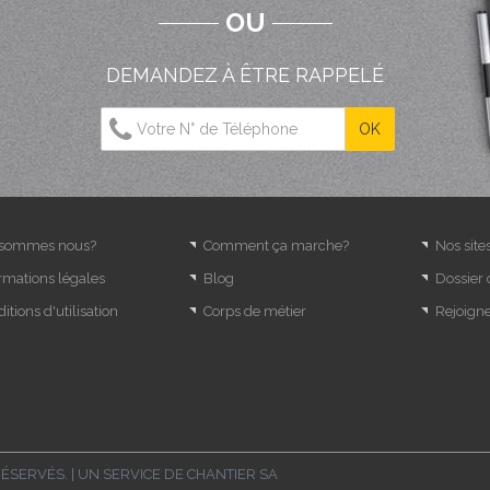
OU
DEMANDEZ À ÊTRE RAPPELÉ
 sommes nous?
Comment ça marche?
Nos site
rmations légales
Blog
Dossier
itions d'utilisation
Corps de métier
Rejoign
RÉSERVÉS. | UN SERVICE DE
CHANTIER SA