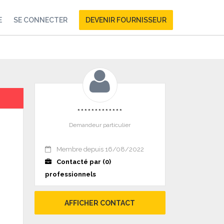
E
SE CONNECTER
DEVENIR FOURNISSEUR
*************
Demandeur particulier
Membre depuis 16/08/2022
Contacté par (0)
professionnels
AFFICHER CONTACT