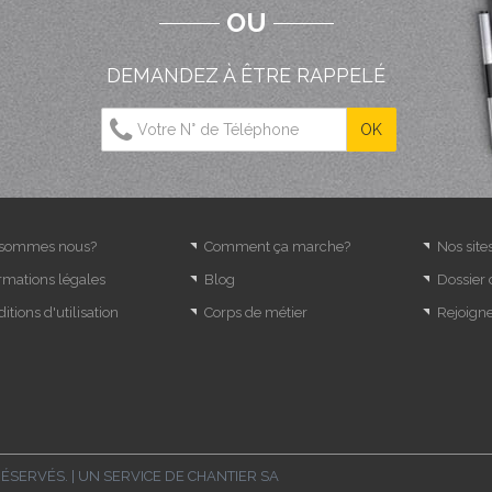
OU
DEMANDEZ À ÊTRE RAPPELÉ
 sommes nous?
Comment ça marche?
Nos site
rmations légales
Blog
Dossier
itions d'utilisation
Corps de métier
Rejoign
RÉSERVÉS. | UN SERVICE DE
CHANTIER SA