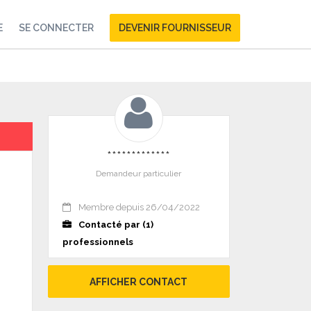
E
SE CONNECTER
DEVENIR FOURNISSEUR
*************
Demandeur particulier
Membre depuis 26/04/2022
Contacté par (1)
professionnels
AFFICHER CONTACT