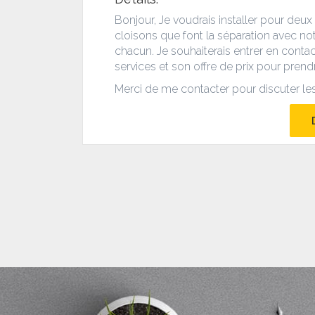
Bonjour, Je voudrais installer pour deu
cloisons que font la séparation avec no
chacun. Je souhaiterais entrer en cont
services et son offre de prix pour prendr
Merci de me contacter pour discuter les 