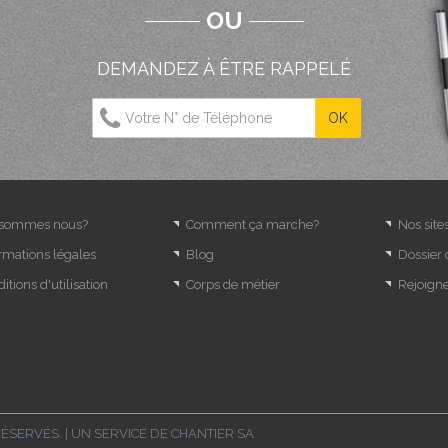
OU
DEMANDEZ À ÊTRE RAPPELÉ
 sommes nous?
Comment ça marche?
Nos site
rmations légales
Blog
Dossier
itions d'utilisation
Corps de métier
Rejoign
RÉSERVÉS. | UN SERVICE DE
CHANTIER SA