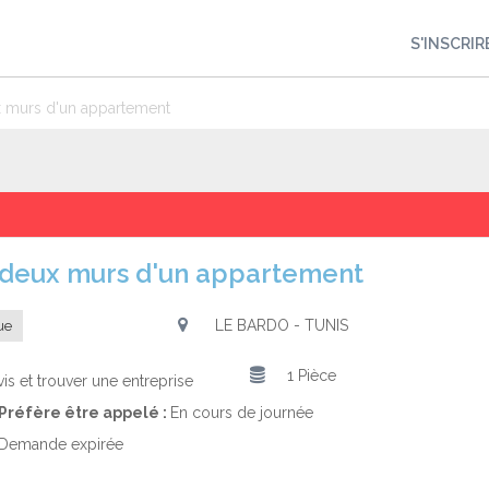
S'INSCRIR
x murs d'un appartement
r deux murs d'un appartement
LE BARDO - TUNIS
ue
1 Pièce
is et trouver une entreprise
Préfère être appelé :
En cours de journée
Demande expirée