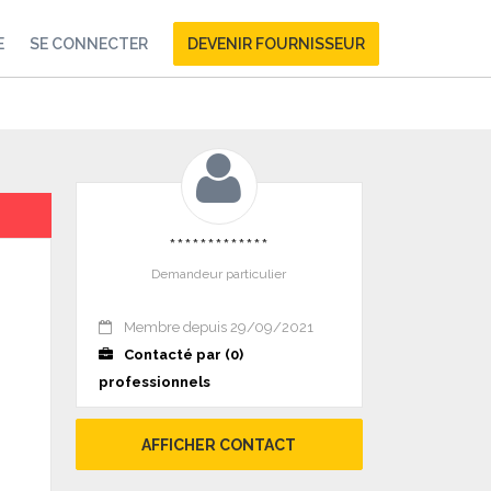
E
SE CONNECTER
DEVENIR FOURNISSEUR
*************
Demandeur particulier
Membre depuis 29/09/2021
Contacté par (0)
professionnels
AFFICHER CONTACT