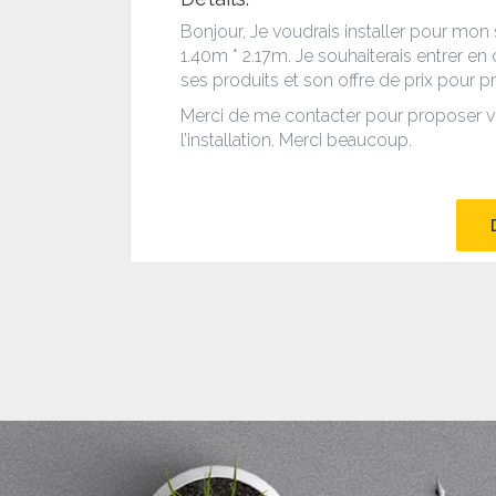
Bonjour, Je voudrais installer pour mo
1.40m * 2.17m. Je souhaiterais entrer e
ses produits et son offre de prix pour pr
Merci de me contacter pour proposer vo
l’installation. Merci beaucoup.