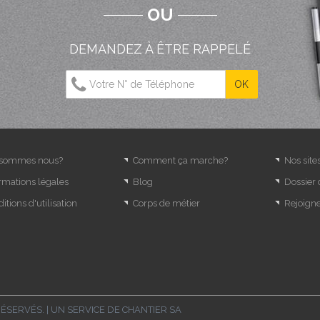
OU
DEMANDEZ À ÊTRE RAPPELÉ
 sommes nous?
Comment ça marche?
Nos site
rmations légales
Blog
Dossier
itions d'utilisation
Corps de métier
Rejoign
RÉSERVÉS. | UN SERVICE DE
CHANTIER SA