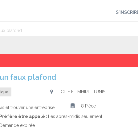
S'INSCRIR
faux plafond
r un faux plafond
CITE EL MHIRI - TUNIS
rique
8 Pièce
is et trouver une entreprise
Préfère être appelé :
Les après-midis seulement
Demande expirée