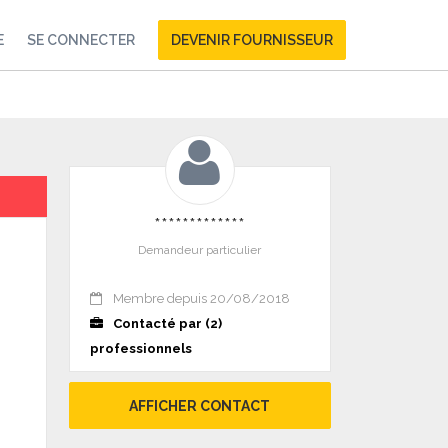
E
SE CONNECTER
DEVENIR FOURNISSEUR
*************
Demandeur particulier
Membre depuis 20/08/2018
Contacté par (2)
professionnels
AFFICHER CONTACT