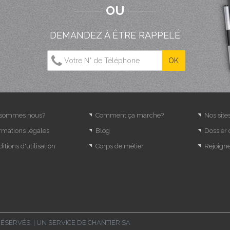
OU
DEMANDEZ À ÊTRE RAPPELÉ
 sommes nous?
Comment ça marche?
Nos site
rmations légales
Blog
Dossier
itions d'utilisation
Corps de métier
Rejoign
RÉSERVÉS. | UN SERVICE DE
CHANTIER SA